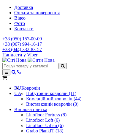
Доставка
Оплата та повернення
Відео
Фото
Контакти
+38 (050) 157-00-09
+38 (067) 994-16-17
+38 (044) 332-83-57
Написати у Viber
RU
Ковролін
UA
Побутовий ковролін (11)
Комерційний ковролін (44)
Виставковий ковролін (8)
Вінілова плитка
Linofloor Fortress (8)
Linofloor Loft (6)
Linofloor Urban (6)
Grabo PlankIT (18)