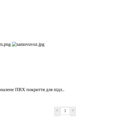
оналене ПВХ покриття для підл..
<
>