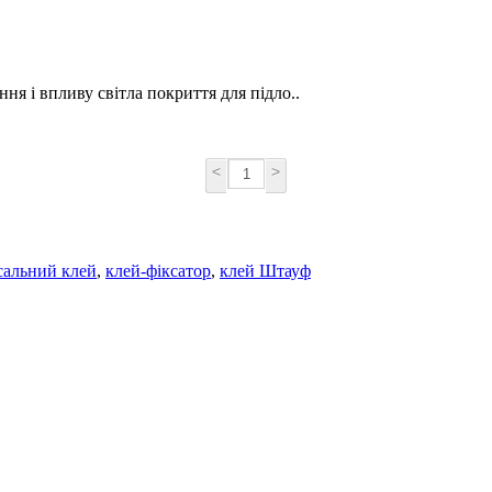
ння і впливу світла покриття для підло..
<
>
сальний клей
,
клей-фіксатор
,
клей Штауф