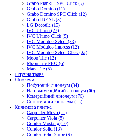
Grabo PlankIT SPC Click (5)
Grabo Domino (11)
Grabo Domino SPC Click (12)
Grabo IDEAL (8)
LG Decotile (15)
IVC Ultimo (27)
IVC Ultimo Click (5)
IVC Moduleo Select (33)
IVC Moduleo Impress (12)
IVC Moduleo Select Click (22)
Moon Tile (12)
Moon Tile PRO (6)
Mars Tile (5)
Штучна трава
Лінолеум
Побутовий лінолеум (34)
Напівкомерційний лінолеум (60)
Комерційний лінолеум (76)
Спортивний лінолеум (15)
Килимова плитка
Carpenter Mevo (11)
Carpenter Viola (5)
Condor Mustang (10)
Condor Solid (13)
Condor Solid Stripe (9)