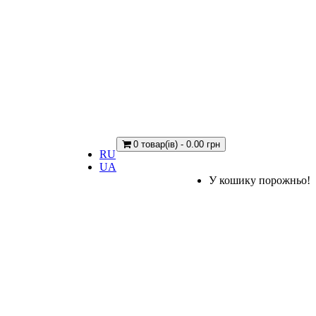
0 товар(ів) - 0.00 грн
RU
UA
У кошику порожньо!