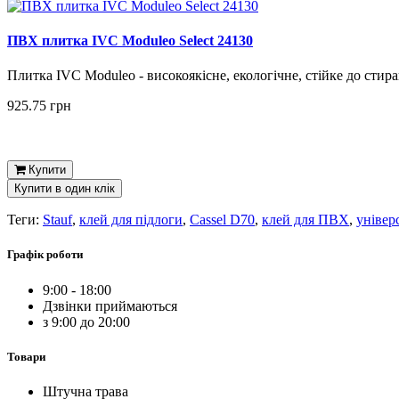
ПВХ плитка IVC Moduleo Select 24130
Плитка IVC Moduleo - високоякісне, екологічне, стійке до стира
925.75 грн
Купити
Купити в один клік
Теги:
Stauf
,
клей для підлоги
,
Cassel D70
,
клей для ПВХ
,
універ
Графік роботи
9:00 - 18:00
Дзвінки приймаються
з 9:00 до 20:00
Товари
Штучна трава