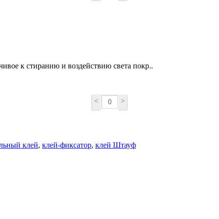
чивое к стиранию и воздействию света покр..
<
>
льный клей
,
клей-фиксатор
,
клей Штауф