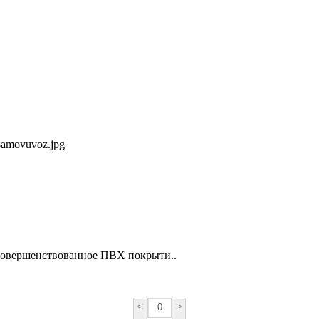
 усовершенствованное ПВХ покрыти..
<
>