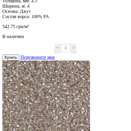
Толщина, мм:
4.5
Ширина, м:
4
Основа:
Джут
Состав ворса:
100% PA
542.75 грн/м²
В наличии
<
>
Перезвоните мне
Купить