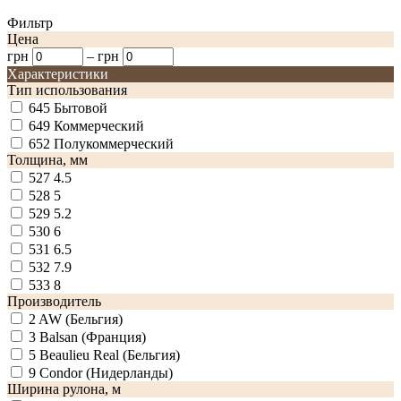
Фильтр
Цена
грн
–
грн
Характеристики
Тип использования
645
Бытовой
649
Коммерческий
652
Полукоммерческий
Толщина, мм
527
4.5
528
5
529
5.2
530
6
531
6.5
532
7.9
533
8
Производитель
2
AW (Бельгия)
3
Balsan (Франция)
5
Beaulieu Real (Бельгия)
9
Condor (Нидерланды)
Ширина рулона, м