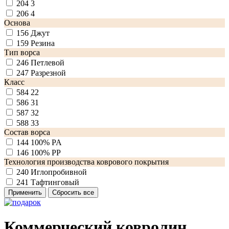
204
3
206
4
Основа
156
Джут
159
Резина
Тип ворса
246
Петлевой
247
Разрезной
Класс
584
22
586
31
587
32
588
33
Состав ворса
144
100% PA
146
100% PP
Технология производства коврового покрытия
240
Иглопробивной
241
Тафтинговый
Коммерческий ковролин