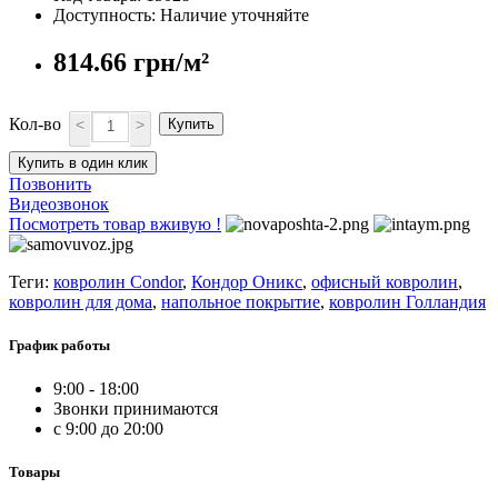
Доступность: Наличие уточняйте
814.66 грн/м²
Кол-во
<
>
Купить
Купить в один клик
Позвонить
Видеозвонок
Посмотреть товар вживую !
Теги:
ковролин Condor
,
Кондор Оникс
,
офисный ковролин
,
ковролин для дома
,
напольное покрытие
,
ковролин Голландия
График работы
9:00 - 18:00
Звонки принимаются
с 9:00 до 20:00
Товары