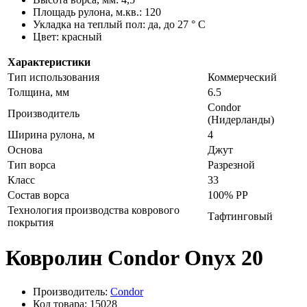
Площадь рулона, м.кв.: 120
Укладка на теплый пол: да, до 27 ° C
Цвет: красный
Характеристики
Тип использования
Коммерческий
Толщина, мм
6.5
Condor
Производитель
(Нидерланды)
Ширина рулона, м
4
Основа
Джут
Тип ворса
Разрезной
Класс
33
Состав ворса
100% PP
Технология производства коврового
Тафтинговый
покрытия
Ковролин Condor Onyx 20
Производитель:
Condor
Код товара: 15028