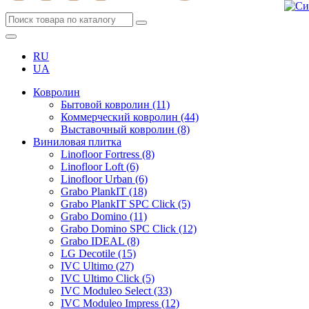
RU
UA
Ковролин
Бытовой ковролин (11)
Коммерческий ковролин (44)
Выставочный ковролин (8)
Виниловая плитка
Linofloor Fortress (8)
Linofloor Loft (6)
Linofloor Urban (6)
Grabo PlankIT (18)
Grabo PlankIT SPC Click (5)
Grabo Domino (11)
Grabo Domino SPC Click (12)
Grabo IDEAL (8)
LG Decotile (15)
IVC Ultimo (27)
IVC Ultimo Click (5)
IVC Moduleo Select (33)
IVC Moduleo Impress (12)