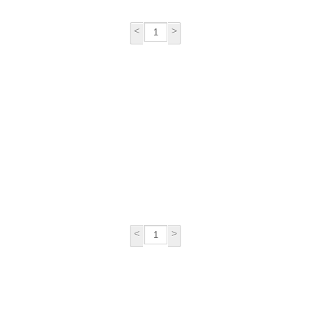
<
>
<
>