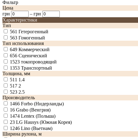
Фильтр
Цена
грн
–
грн
Характеристики
Тип
561
Гетерогенный
563
Гомогенный
Тип использования
649
Коммерческий
656
Сценический
1523
токопроводящий
1353
Транспортный
Толщина, мм
511
1.4
517
2
523
2.5
Производитель
1466
Forbo (Нидерланды)
16
Grabo (Венгрия)
1474
Lentex (Польша)
23
LG Hausys (Южная Корея)
1246
Lino (Вьетнам)
Ширина рулона, м