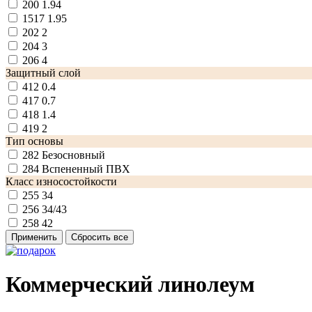
200
1.94
1517
1.95
202
2
204
3
206
4
Защитный слой
412
0.4
417
0.7
418
1.4
419
2
Тип основы
282
Безосновный
284
Вспененный ПВХ
Класс износостойкости
255
34
256
34/43
258
42
Коммерческий линолеум