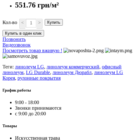
551.76 грн/м²
Кол-во
<
>
Купить
Купить в один клик
Позвонить
Видеозвонок
Посмотреть товар вживую !
Теги:
линолеум LG
,
линолеум коммерческий
,
офисный
линолеум
,
LG Durable
,
линолеум Дюрабл
,
линолеум LG
Корея
,
рулонные покрытия
График работы
9:00 - 18:00
Звонки принимаются
с 9:00 до 20:00
Товары
Искусственная трава