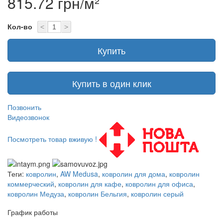
815.72 грн/м²
Кол-во
<
>
Купить
Купить в один клик
Позвонить
Видеозвонок
Посмотреть товар вживую !
Теги:
ковролин
,
AW Medusa
,
ковролин для дома
,
ковролин
коммерческий
,
ковролин для кафе
,
ковролин для офиса
,
ковролин Медуза
,
ковролин Бельгия
,
ковролин серый
График работы