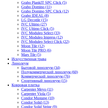
Grabo PlankIT SPC Click (5)
Grabo Domino (11)
Grabo Domino SPC Click (12)
Grabo IDEAL (8)
LG Decotile (15)
IVC Ultimo (27)
IVC Ultimo Click (5)
IVC Moduleo Select (33)
IVC Moduleo Impress (12)
IVC Moduleo Select Click (22)
Moon Tile (12)
Moon Tile PRO (6)
Mars Tile (5)
Искусcтвенная трава
Линолеум
Бытовой линолеум (34)
Полукоммерческий линолеум (60)
Коммерческий линолеум (76)
Спортивный линолеум (15)
Ковровая плитка
Carpenter Mevo (11)
Carpenter Viola (5)
Condor Mustang (10)
Condor Solid (13)
Condor Solid Stripe (9)