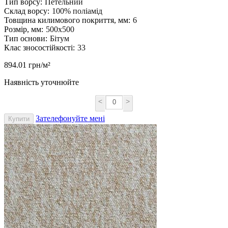
Тип ворсу:
Петельний
Склад ворсу:
100% поліамід
Товщина килимового покриття, мм:
6
Розмір, мм:
500х500
Тип основи:
Бітум
Клас зносостійкості:
33
894.01 грн/м²
Наявність уточнюйте
<
>
Зателефонуйте мені
Купити