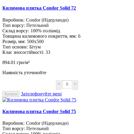
Килимова плитка Condor Solid 72
Виробник:
Condor (Нідерланди)
Тип ворсу:
Петельний
Склад ворсу:
100% поліамід
Товщина килимового покриття, мм:
6
Розмір, мм:
500х500
Тип основи:
Бітум
Клас зносостійкості:
33
894.01 грн/м²
Наявність уточнюйте
<
>
Зателефонуйте мені
Купити
Килимова плитка Condor Solid 75
Виробник:
Condor (Нідерланди)
Тип ворсу:
Петельний
Склад ворсу:
100% поліамід