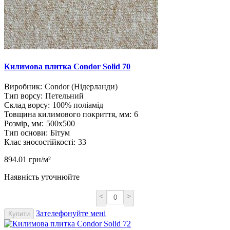
Килимова плитка Condor Solid 70
Виробник:
Condor (Нідерланди)
Тип ворсу:
Петельний
Склад ворсу:
100% поліамід
Товщина килимового покриття, мм:
6
Розмір, мм:
500х500
Тип основи:
Бітум
Клас зносостійкості:
33
894.01 грн/м²
Наявність уточнюйте
<
>
Зателефонуйте мені
Купити