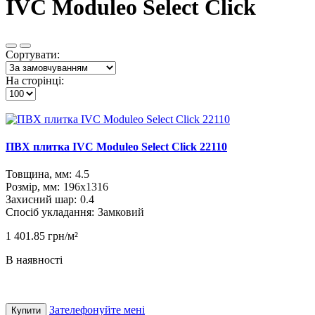
IVC Moduleo Select Click
Сортувати:
На сторінці:
ПВХ плитка IVC Moduleo Select Click 22110
Товщина, мм:
4.5
Розмір, мм:
196x1316
Захисний шар:
0.4
Спосіб укладання:
Замковий
1 401.85 грн/м²
В наявності
Зателефонуйте мені
Купити