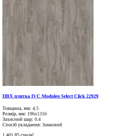
ПВХ плитка IVC Moduleo Select Click 22929
Товщина, мм:
4.5
Розмір, мм:
196x1316
Захисний шар:
0.4
Спосіб укладання:
Замковий
1 401.85 грн/м²