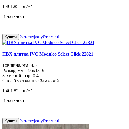
1 401.85 грн/м²
В наявності
Зателефонуйте мені
Купити
ПВХ плитка IVC Moduleo Select Click 22821
Товщина, мм:
4.5
Розмір, мм:
196x1316
Захисний шар:
0.4
Спосіб укладання:
Замковий
1 401.85 грн/м²
В наявності
Зателефонуйте мені
Купити