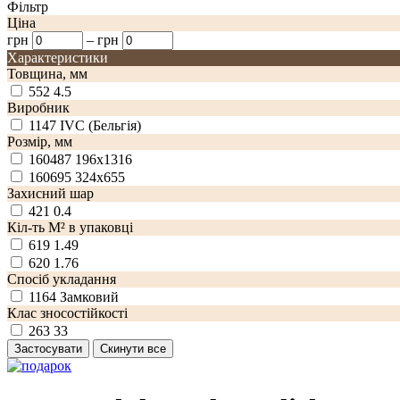
Фільтр
Ціна
грн
–
грн
Характеристики
Товщина, мм
552
4.5
Виробник
1147
IVC (Бельгія)
Розмір, мм
160487
196x1316
160695
324x655
Захисний шар
421
0.4
Кіл-ть М² в упаковці
619
1.49
620
1.76
Спосіб укладання
1164
Замковий
Клас зносостійкості
263
33