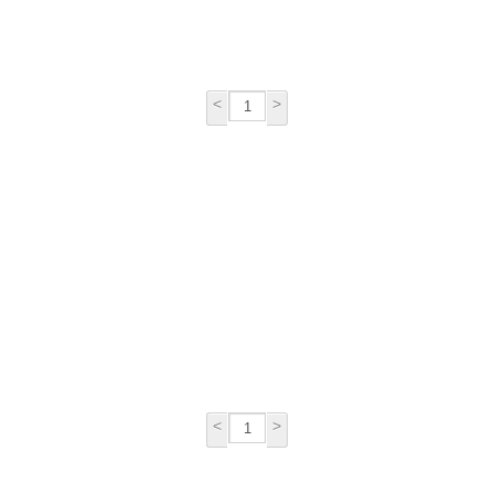
<
>
<
>