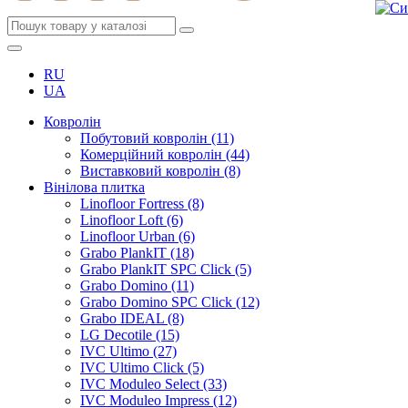
RU
UA
Ковролін
Побутовий ковролін (11)
Комерційний ковролін (44)
Виставковий ковролін (8)
Вінілова плитка
Linofloor Fortress (8)
Linofloor Loft (6)
Linofloor Urban (6)
Grabo PlankIT (18)
Grabo PlankIT SPC Click (5)
Grabo Domino (11)
Grabo Domino SPC Click (12)
Grabo IDEAL (8)
LG Decotile (15)
IVC Ultimo (27)
IVC Ultimo Click (5)
IVC Moduleo Select (33)
IVC Moduleo Impress (12)