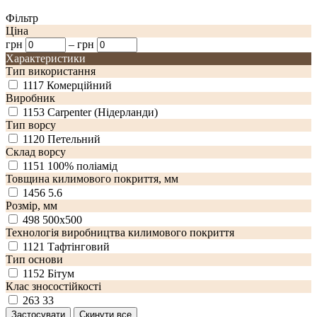
Фільтр
Ціна
грн
–
грн
Характеристики
Тип використання
1117
Комерційний
Виробник
1153
Carpenter (Нідерланди)
Тип ворсу
1120
Петельний
Склад ворсу
1151
100% поліамід
Товщина килимового покриття, мм
1456
5.6
Розмір, мм
498
500х500
Технологія виробництва килимового покриття
1121
Тафтінговий
Тип основи
1152
Бітум
Клас зносостійкості
263
33