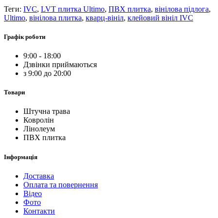
Теги:
IVC
,
LVT плитка Ultimo
,
ПВХ плитка
,
вінілова підлога
,
Ultimo
,
вінілова плитка
,
кварц-вініл
,
клейовий вініл IVC
Графік роботи
9:00 - 18:00
Дзвінки приймаються
з 9:00 до 20:00
Товари
Штучна трава
Ковролін
Лінолеум
ПВХ плитка
Інформація
Доставка
Оплата та повернення
Відео
Фото
Контакти