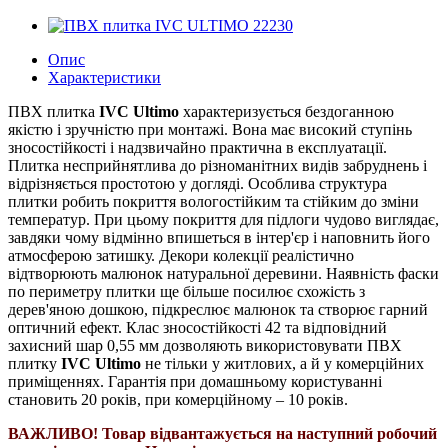
Опис
Характеристики
ПВХ плитка
IVC Ultimo
характеризується бездоганною
якістю і зручністю при монтажі. Вона має високий ступінь
зносостійкості і надзвичайно практична в експлуатації.
Плитка несприйнятлива до різноманітних видів забруднень і
відрізняється простотою у догляді.
Особлива структура
плитки робить покриття вологостійким та стійким до зміни
температур. При цьому покриття для підлоги чудово виглядає,
завдяки чому відмінно впишеться в інтер'єр і наповнить його
атмосферою затишку. Декори колекції реалістично
відтворюють малюнок натуральної деревини.
Наявність фаски
по периметру плитки ще більше посилює схожість з
дерев'яною дошкою, підкреслює малюнок та створює гарний
оптичний ефект. Клас зносостійкості 42 та відповідний
захисний шар 0,55 мм дозволяють використовувати ПВХ
плитку
IVC
Ultimo
не тільки у житлових, а й у комерційних
приміщеннях. Гарантія при домашньому користуванні
становить 20 років, при комерційному – 10 років.
ВАЖЛИВО! Товар відвантажується на наступний робочий