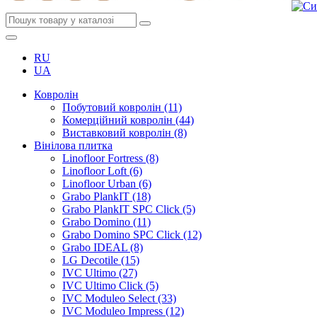
RU
UA
Ковролін
Побутовий ковролін (11)
Комерційний ковролін (44)
Виставковий ковролін (8)
Вінілова плитка
Linofloor Fortress (8)
Linofloor Loft (6)
Linofloor Urban (6)
Grabo PlankIT (18)
Grabo PlankIT SPC Click (5)
Grabo Domino (11)
Grabo Domino SPC Click (12)
Grabo IDEAL (8)
LG Decotile (15)
IVC Ultimo (27)
IVC Ultimo Click (5)
IVC Moduleo Select (33)
IVC Moduleo Impress (12)