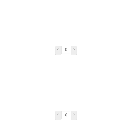
<
>
<
>