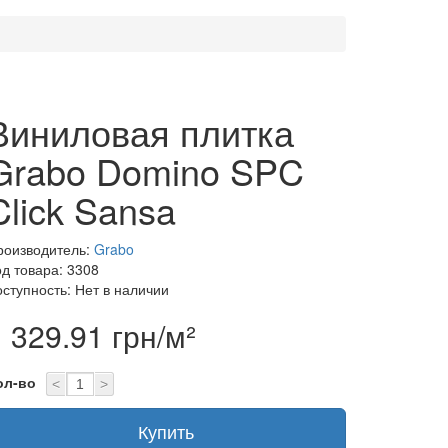
Виниловая плитка
Grabo Domino SPC
Click Sansa
роизводитель:
Grabo
од товара: 3308
оступность: Нет в наличии
 329.91 грн/м²
ол-во
<
>
Купить