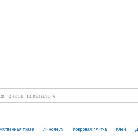
усcтвенная трава
Линолеум
Ковровая плитка
Клей
Д