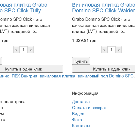
овая плитка Grabo
Виниловая плитка Grab
 SPC Click Tully
Domino SPC Click Walder
omino SPC Click - это
Grabo Domino SPC Click - это
енная жесткая виниловая
качественная жесткая винилов
(LVT) толщиной 5..
плитка (LVT) толщиной 5..
1 грн
1 329.91 грн
<
>
<
>
Купить
Купить в один клик
Купить в один клик
мино
,
ПВХ Венгрия
,
виниловая плитка
,
виниловый пол Domino SPC
Информация
венная трава
Доставка
ин
Оплата и возврат
ум
Видео
тка
Фото
Контакты