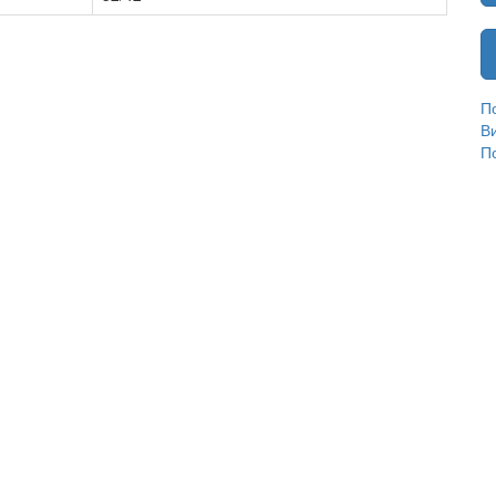
П
В
П