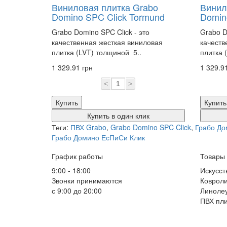
Виниловая плитка Grabo
Винил
Domino SPC Click Tormund
Domino
Grabo Domino SPC Click - это
Grabo D
качественная жесткая виниловая
качеств
плитка (LVT) толщиной 5..
плитка 
1 329.91 грн
1 329.9
<
>
Купить
Купить
Купить в один клик
Теги:
ПВХ Grabo
,
Grabo Domino SPC Click
,
Грабо До
Грабо Домино ЕсПиСи Клик
График работы
Товары
9:00 - 18:00
Искусст
Звонки принимаются
Коврол
с 9:00 до 20:00
Линоле
ПВХ пли