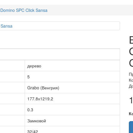
 Domino SPC Click Sansa
дерево
П
5
К
Д
Grabo (Венгрия)
1
177.8х1219.2
0.3
К
Замковой
32/42