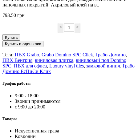
напольных покрытий. Акриловый клей на в..
793.50 грн
<
>
Купить
Купить в один клик
Теги:
ПВХ Grabo
,
Grabo Domino SPC Click
,
Грабо Домино
,
ПВХ Венгрия
,
виниловая плитка
,
виниловый пол Domino
SPC
,
ПВХ для офиса
,
Luxury vinyl tiles
,
замковой винил
,
Грабо
Домино ЕсПиСи Клик
График работы
9:00 - 18:00
Звонки принимаются
с 9:00 до 20:00
Товары
Искусственная трава
Ковролин