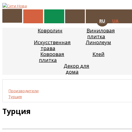
RU
UA
Ковролин
Виниловая
плитка
Искусcтвенная
Линолеум
трава
Ковровая
Клей
плитка
Декор для
дома
Производители
Турция
Турция