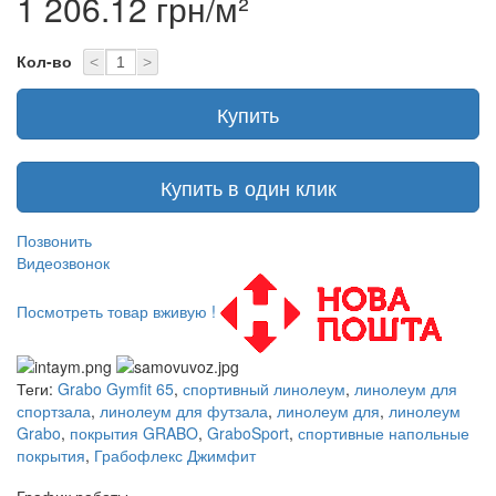
1 206.12 грн/м²
Кол-во
<
>
Купить
Купить в один клик
Позвонить
Видеозвонок
Посмотреть товар вживую !
Теги:
Grabo Gymfit 65
,
спортивный линолеум
,
линолеум для
спортзала
,
линолеум для футзала
,
линолеум для
,
линолеум
Grabo
,
покрытия GRABO
,
GraboSport
,
спортивные напольные
покрытия
,
Грабофлекс Джимфит