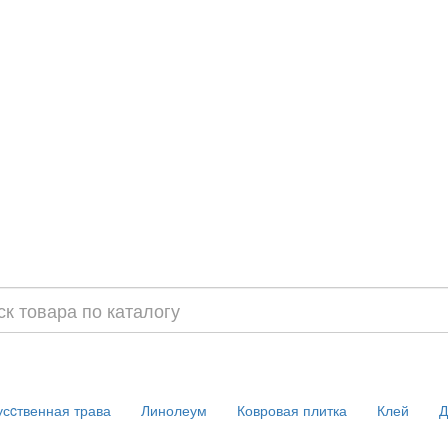
усcтвенная трава
Линолеум
Ковровая плитка
Клей
Д