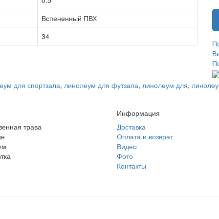
0.5
Вспененный ПВХ
34
П
В
П
еум для спортзала
,
линолеум для футзала
,
линолеум для
,
линолеу
Информация
венная трава
Доставка
ин
Оплата и возврат
ум
Видео
тка
Фото
Контакты