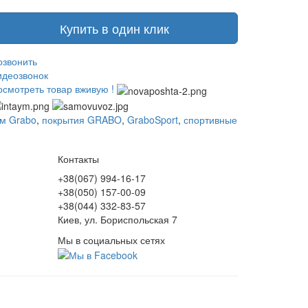
Купить в один клик
озвонить
идеозвонок
осмотреть товар вживую !
м Grabo
,
покрытия GRABO
,
GraboSport
,
спортивные
Контакты
+38(067) 994-16-17
+38(050) 157-00-09
+38(044) 332-83-57
Киев, ул. Бориспольская 7
Мы в социальных сетях