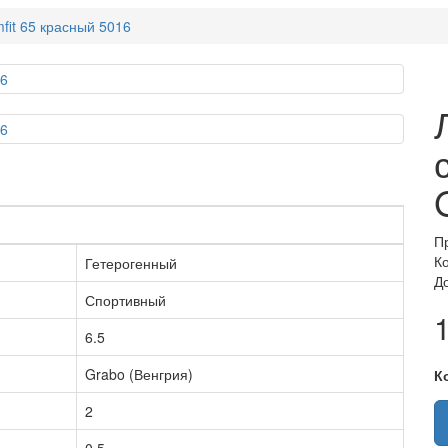
it 65 красный 5016
П
К
Гетерогенный
Д
Спортивный
1
6.5
Grabo (Венгрия)
К
2