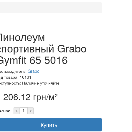
Линолеум
спортивный Grabo
Gymfit 65 5016
роизводитель:
Grabo
од товара: 16131
оступность: Наличие уточняйте
 206.12 грн/м²
ол-во
<
>
Купить