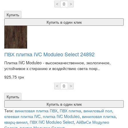
<
>
Купить
Купить в один клик
ПВХ плитка IVC Moduleo Select 24892
Плитка IVC Moduleo - высококачественное, экологичное,
устойчивое к стиранию и воздействию света покр..
925.75 грн
<
>
Купить
Купить в один клик
Теги:
виниловая плитка ПВХ
,
ПВХ плитка
,
виниловый пол
,
клеевая плитка IVC
,
плитка IVC Moduleo
,
виниловая плитка
,
кварц-винил
,
ПВХ IVC Moduleo Select
,
АйВиСи Модулео
Селект
,
плитка Модулео Селект