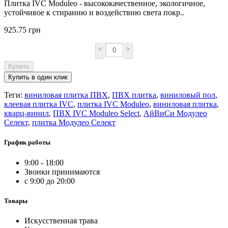
Плитка IVC Moduleo - высококачественное, экологичное,
устойчивое к стиранию и воздействию света покр..
925.75 грн
<
>
Купить
Купить в один клик
Теги:
виниловая плитка ПВХ
,
ПВХ плитка
,
виниловый пол
,
клеевая плитка IVC
,
плитка IVC Moduleo
,
виниловая плитка
,
кварц-винил
,
ПВХ IVC Moduleo Select
,
АйВиСи Модулео
Селект
,
плитка Модулео Селект
График работы
9:00 - 18:00
Звонки принимаются
с 9:00 до 20:00
Товары
Искусственная трава