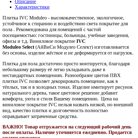
Описание
Характеристики
Плитка IVC Moduleo - высококачественное, экологичное,
устойчивое к стиранию и воздействию света покрытие для
пола . Рекомендована для помещений с частой
посещаемостью: гостиницы, больницы, учебные заведения,
офисы и т.д.
Виниловое покрытие
IVC
Moduleo
Select
(АйВиСи Модулео Селект)
изготавливается
без основы, изделие жёсткое и не деформируется от нагрузок.
Плитка для пола достаточно просто монтируется, благодаря
небольшому размеру её легко укладывать даже в
нестандартных помещениях.
Разнообразие цветов ПВХ
плитки IVC позволяет декорировать помещение, как в
тёплых, так и в холодных тонах. Изделие имитирует рисунок
натурального дерева, такое цветовое решение добавит
комфорта, уюта и стиля Вашему помещению.
Цена на
виниловое покрытие IVC нельзя назвать низкой, но внешний
вид, качество плитки и долговечность полностью
оправдывает затраченные средства.
ВАЖНО! Т
овар отгружается на следующий рабочий день
после оплаты. Н
аличие уточняется ежедневно. П
родается
кратно упаковке.