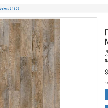
Select 24958
П
К
Д
К