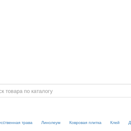
усcтвенная трава
Линолеум
Ковровая плитка
Клей
Д