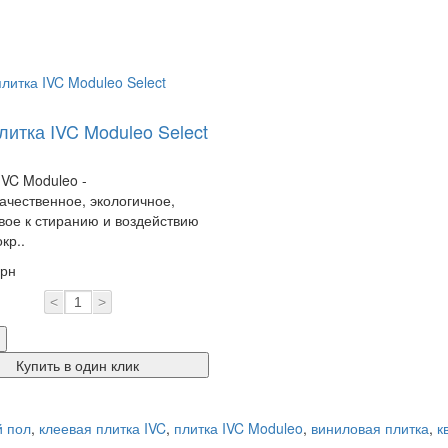
литка IVC Moduleo Select
IVC Moduleo -
ачественное, экологичное,
вое к стиранию и воздействию
кр..
грн
<
>
Купить в один клик
й пол
,
клеевая плитка IVC
,
плитка IVC Moduleo
,
виниловая плитка
,
к