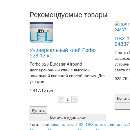
Рекомендуемые товары
ПВХ п
24837
Универсальный клей Forbo
Плитка 
528 13 кг
высокок
Forbo 528 Eurostar Allround
устойчи
дисперсионный клей с высокой
света по
начальной клеящей способностью. Для
925.75 
укладки..
4 417.15 грн
Купить
<
>
Купить
Купить в один клик
Теги:
виниловая плитка ПВХ
,
ПВХ плитка
,
виниловы
Модулео Селект
,
плитка Модулео Селект