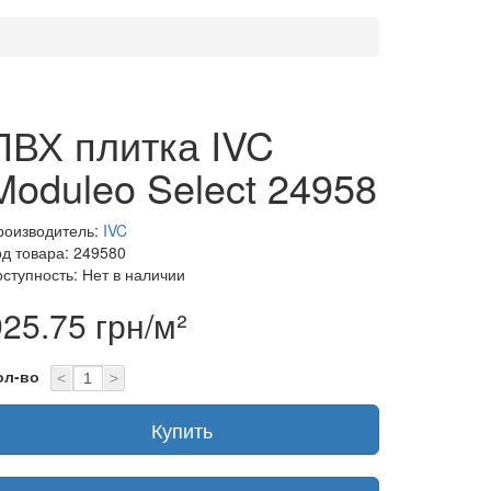
ПВХ плитка IVC
Moduleo Select 24958
роизводитель:
IVC
од товара: 249580
оступность: Нет в наличии
925.75 грн/м²
ол-во
<
>
Купить