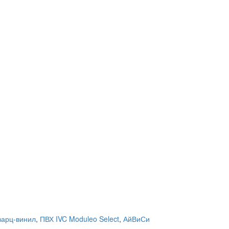
варц-винил
,
ПВХ IVC Moduleo Select
,
АйВиСи