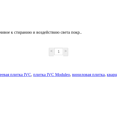
чивое к стиранию и воздействию света покр..
<
>
еевая плитка IVC
,
плитка IVC Moduleo
,
виниловая плитка
,
квар