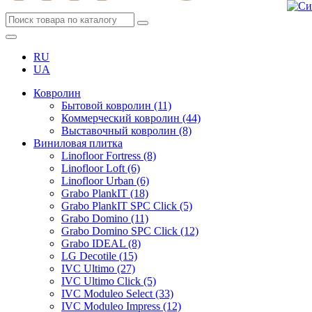
RU
UA
Ковролин
Бытовой ковролин (11)
Коммерческий ковролин (44)
Выставочный ковролин (8)
Виниловая плитка
Linofloor Fortress (8)
Linofloor Loft (6)
Linofloor Urban (6)
Grabo PlankIT (18)
Grabo PlankIT SPC Click (5)
Grabo Domino (11)
Grabo Domino SPC Click (12)
Grabo IDEAL (8)
LG Decotile (15)
IVC Ultimo (27)
IVC Ultimo Click (5)
IVC Moduleo Select (33)
IVC Moduleo Impress (12)