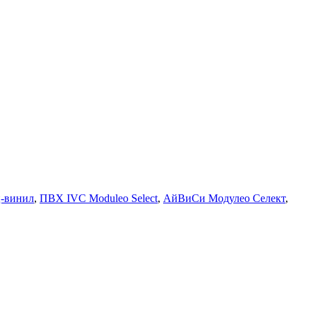
ц-винил
,
ПВХ IVC Moduleo Select
,
АйВиСи Модулео Селект
,