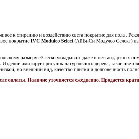
йчивое к стиранию и воздействию света покрытие для пола . Рек
вое покрытие
IVC Moduleo
Select
(АйВиСи Модулео Селект)
из
ебольшому размеру её легко укладывать даже в нестандартных п
х. Изделие имитирует рисунок натурального дерева, такое цвето
низкой, но внешний вид, качество плитки и долговечность полн
сле оплаты. Н
аличие уточняется ежедневно. П
родается кратн