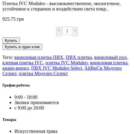
Плитка IVC Moduleo - высококачественное, экологичное,
устойчивое к стиранию и воздействию света покр..
925.75 грн
<
>
Купить
Купить в один клик
Теги:
виниловая плитка ПВХ
,
ПВХ плитка
,
виниловый пол
,
клеевая плитка IVC
,
плитка IVC Moduleo
,
виниловая плитка
,
кварц-винил
,
ПВХ IVC Moduleo Select
,
АйВиСи Модулео
Селект
,
плитка Модулео Селект
График работы
9:00 - 18:00
Звонки принимаются
с 9:00 до 20:00
Товары
Искусственная трава