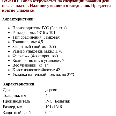
ВАЖНО! Т
овар отгружается на следующий рабочий день
после оплаты. Н
аличие уточняется ежедневно. П
родается
кратно упаковке.
Характеристики:
Производитель: IVC (Бельгия)
Размеры, мм: 1316 х 191
Тип соединения: Замковая
Толщина, мм: 4,5
Защитный слой,мм: 0,55
Размер упаковки, м.кв.: 1,76
Фаска: 4v (4-х сторонняя)
Количество шт. в упаковке: 7
Вес упаковки, кг: 14
Класс износостойкости: 42
Укладка на теплый пол: да, до 27°C
Характеристики
Декор
дерево
Толщина, мм
4.5
Производитель
IVC (Бельгия)
Размер, мм
191х1316
Защитный слой
0.55