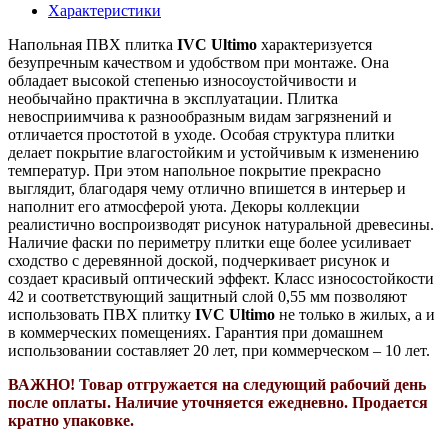
Характеристики
Напольная ПВХ плитка
IVC Ultimo
характеризуется
безупречным качеством и удобством при монтаже. Она
обладает высокой степенью износоустойчивости и
необычайно практична в эксплуатации. Плитка
невосприимчива к разнообразным видам загрязнений и
отличается простотой в уходе. Особая структура плитки
делает покрытие влагостойким и устойчивым к изменению
температур.
При этом напольное покрытие прекрасно
выглядит, благодаря чему отлично впишется в интерьер и
наполнит его атмосферой уюта. Декоры коллекции
реалистично воспроизводят рисунок натуральной древесины.
Наличие фаски по периметру плитки еще более усиливает
сходство с деревянной доской, подчеркивает рисунок и
создает красивый оптический эффект. Класс износостойкости
42 и соответствующий защитный слой 0,55 мм позволяют
использовать ПВХ плитку
IVC Ultimo
не только в жилых, а и
в коммерческих помещениях. Гарантия при домашнем
использовании составляет 20 лет, при коммерческом – 10 лет.
ВАЖНО! Т
овар отгружается на следующий рабочий день
после оплаты. Н
аличие уточняется ежедневно. П
родается
кратно упаковке.