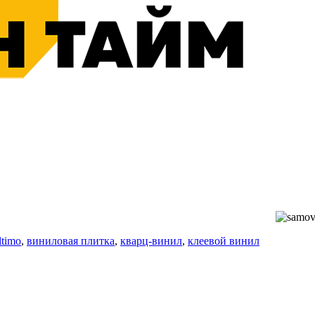
ltimo
,
виниловая плитка
,
кварц-винил
,
клеевой винил