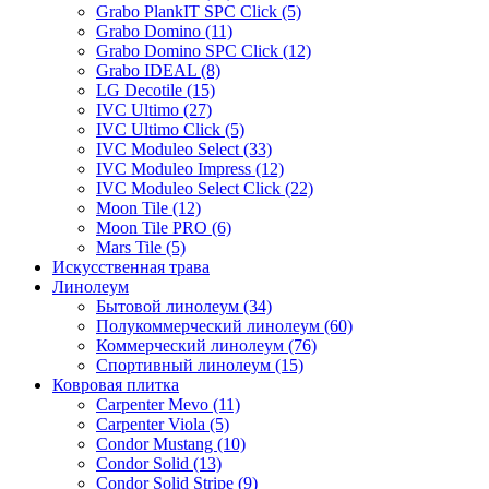
Grabo PlankIT SPC Click (5)
Grabo Domino (11)
Grabo Domino SPC Click (12)
Grabo IDEAL (8)
LG Decotile (15)
IVC Ultimo (27)
IVC Ultimo Click (5)
IVC Moduleo Select (33)
IVC Moduleo Impress (12)
IVC Moduleo Select Click (22)
Moon Tile (12)
Moon Tile PRO (6)
Mars Tile (5)
Искусcтвенная трава
Линолеум
Бытовой линолеум (34)
Полукоммерческий линолеум (60)
Коммерческий линолеум (76)
Спортивный линолеум (15)
Ковровая плитка
Carpenter Mevo (11)
Carpenter Viola (5)
Condor Mustang (10)
Condor Solid (13)
Condor Solid Stripe (9)