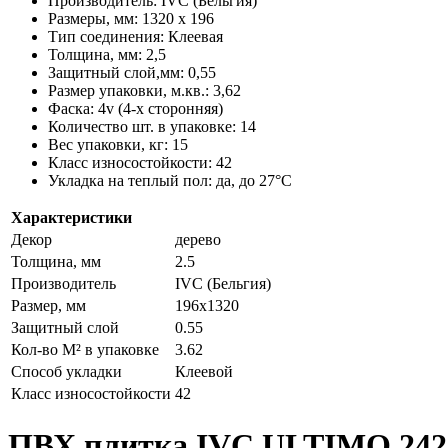
Производитель: IVC (Бельгия)
Размеры, мм: 1320 х 196
Тип соединения: Клеевая
Толщина, мм: 2,5
Защитный слой,мм: 0,55
Размер упаковки, м.кв.: 3,62
Фаска: 4v (4-х сторонняя)
Количество шт. в упаковке: 14
Вес упаковки, кг: 15
Класс износостойкости: 42
Укладка на теплый пол: да, до 27°C
Характеристики
Декор
дерево
Толщина, мм
2.5
Производитель
IVC (Бельгия)
Размер, мм
196х1320
Защитный слой
0.55
Кол-во М² в упаковке
3.62
Способ укладки
Клеевой
Класс износостойкости
42
ПВХ плитка IVC ULTIMO 242