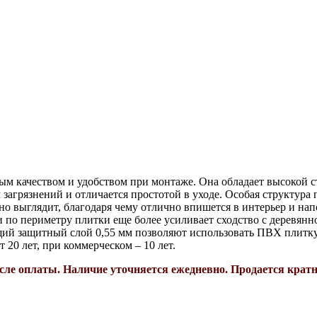
ым качеством и удобством при монтаже. Она обладает высокой 
загрязнений и отличается простотой в уходе. Особая структура
о выглядит, благодаря чему отлично впишется в интерьер и на
 по периметру плитки еще более усиливает сходство с деревянно
ющий защитный слой 0,55 мм позволяют использовать ПВХ плитк
20 лет, при коммерческом – 10 лет.
сле оплаты. Н
аличие уточняется ежедневно. П
родается кратн