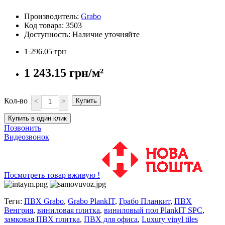
Производитель:
Grabo
Код товара: 3503
Доступность: Наличие уточняйте
1 296.05 грн
1 243.15 грн/м²
Кол-во
<
>
Купить
Купить в один клик
Позвонить
Видеозвонок
Посмотреть товар вживую !
Теги:
ПВХ Grabo
,
Grabo PlankIT
,
Грабо Планкит
,
ПВХ
Венгрия
,
виниловая плитка
,
виниловый пол PlankIT SPC
,
замковая ПВХ плитка
,
ПВХ для офиса
,
Luxury vinyl tiles