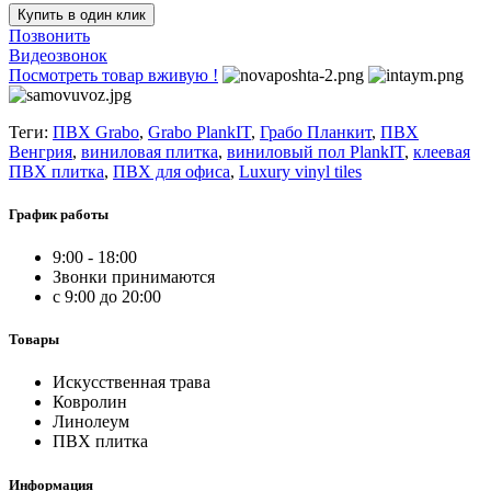
Купить в один клик
Позвонить
Видеозвонок
Посмотреть товар вживую !
Теги:
ПВХ Grabo
,
Grabo PlankIT
,
Грабо Планкит
,
ПВХ
Венгрия
,
виниловая плитка
,
виниловый пол PlankIT
,
клеевая
ПВХ плитка
,
ПВХ для офиса
,
Luxury vinyl tiles
График работы
9:00 - 18:00
Звонки принимаются
с 9:00 до 20:00
Товары
Искусственная трава
Ковролин
Линолеум
ПВХ плитка
Информация