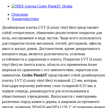
Описание
Характеристики
Дизайнерская плитка LVT (Luxury vinyl tiles) представляет
собой гетерогенное, обманчиво реалистичное покрытие для
пола, поставляемое в виде листов.
Чаще всего используется
для покрытия полов магазинов, отелей, ресторанов, офисов,
школ и жилых домов.
Достоинством, кроме декоративного
внешнего вида, является долговечность, отличная
устойчивость к царапинам и износу.
Покрытие LVT (Luxury
vinyl tiles) не боится влаги, область его применения более
широкая по сравнению с его заменителями, паркетом или
ламинатом.
Grabo PlankIT
представляет собой дизайнерскую
плитку LVT (Luxury vinyl tiles) толщиной 2,5 мм, которая,
благодаря верхнему рабочему слою толщиной 0,55 мм, в
первую очередь, рекомендуется для использования в
общественных учреждениях.
Выпускается с имитациями
различных пород камня и дерева, в широком ассортименте
цветов, размером 305x610 мм/185х1220.
C её помощью можно