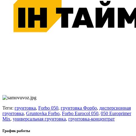
Теги:
грунтовка
,
Forbo 050
,
грунтовка Форбо
,
дисперсионная
грунтовка
,
Gruntovka Forbo
,
Forbo Eurocol 050
,
050 Europrimer
Mix
,
универсальная грунтовка
,
грунтовка-концентрат
График работы