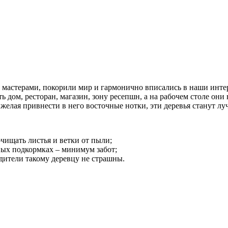
мастерами, покорили мир и гармонично вписались в наши инте
дом, ресторан, магазин, зону ресепшн, а на рабочем столе они
желая привнести в него восточные нотки, эти деревья станут л
очищать листья и ветки от пыли;
ных подкормках – минимум забот;
едители такому деревцу не страшны.