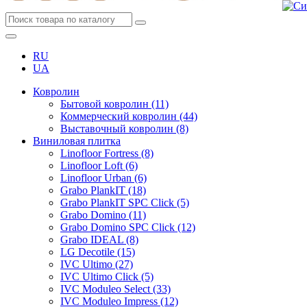
RU
UA
Ковролин
Бытовой ковролин (11)
Коммерческий ковролин (44)
Выставочный ковролин (8)
Виниловая плитка
Linofloor Fortress (8)
Linofloor Loft (6)
Linofloor Urban (6)
Grabo PlankIT (18)
Grabo PlankIT SPC Click (5)
Grabo Domino (11)
Grabo Domino SPC Click (12)
Grabo IDEAL (8)
LG Decotile (15)
IVC Ultimo (27)
IVC Ultimo Click (5)
IVC Moduleo Select (33)
IVC Moduleo Impress (12)