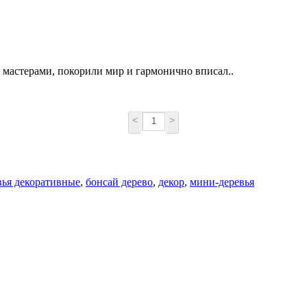
мастерами, покорили мир и гармонично вписал..
<
>
вья декоративные
,
бонсай дерево
,
декор
,
мини-деревья